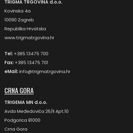
TRIGMA TRGOVINA d.o.o.
Kovinska 4a
10090 Zagreb
Republika Hrvatska
www.trigmatrgovina.hr
Tel:
+385 13475 700
Fax:
+385 13475 701
eMail:
info@trigmatrgovina.hr
CRNA GORA
TRIGEMA MN d.o.o.
Avda Međedovića 26/II Apt.10
Podgorica 81000
Crna Gora