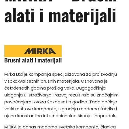
alati i materijali
Mirka Ltd je kompanija specijalizovana za proizvodnju
visokokvalitetnih brusnih materijala. Osnovana je
četrdesetih godina prošlog veka. Dugogodišnja
ulaganja u istraživanja i razvoj rezultirala su značajnim
povećanjem izvoza šezdesetih godina. Tada počinje
veliki rast ove kompanije, izgradnja moderne fabrike i
njeno konstantno internacionalno širenje i napredak.
MIRKA je danas moderna svetska kompanija, članica