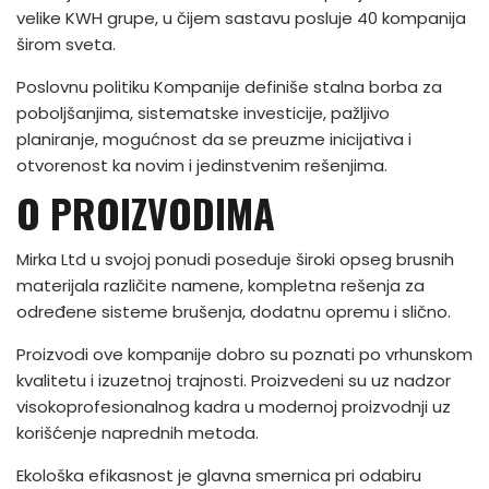
velike KWH grupe, u čijem sastavu posluje 40 kompanija
širom sveta.
Poslovnu politiku Kompanije definiše stalna borba za
poboljšanjima, sistematske investicije, pažljivo
planiranje, mogućnost da se preuzme inicijativa i
otvorenost ka novim i jedinstvenim rešenjima.
O PROIZVODIMA
Mirka Ltd u svojoj ponudi poseduje široki opseg brusnih
materijala različite namene, kompletna rešenja za
određene sisteme brušenja, dodatnu opremu i slično.
Proizvodi ove kompanije dobro su poznati po vrhunskom
kvalitetu i izuzetnoj trajnosti. Proizvedeni su uz nadzor
visokoprofesionalnog kadra u modernoj proizvodnji uz
korišćenje naprednih metoda.
Ekološka efikasnost je glavna smernica pri odabiru