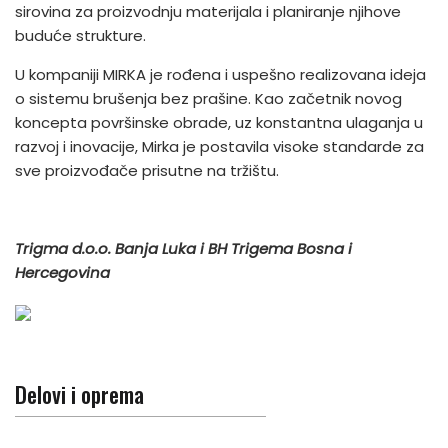
sirovina za proizvodnju materijala i planiranje njihove
buduće strukture.
U kompaniji MIRKA je rođena i uspešno realizovana ideja
o sistemu brušenja bez prašine. Kao začetnik novog
koncepta površinske obrade, uz konstantna ulaganja u
razvoj i inovacije, Mirka je postavila visoke standarde za
sve proizvođače prisutne na tržištu.
Trigma d.o.o. Banja Luka i BH Trigema Bosna i
Hercegovina
Delovi i oprema