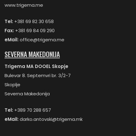
www.trigema.me
Tel:
+381 69 82 30 658
Fax:
+381 69 84 09 290
eMail:
office@trigema.me
SEVERNA MAKEDONIJA
Trigema MA DOOEL Skopje
Bulevar 8. Septemvri br. 3/2-7
Skoplje
Severna Makedonija
Tel:
+389 70 288 657
eMail:
darko.antovski@trigema.mk